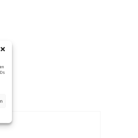
sen
IDs
en