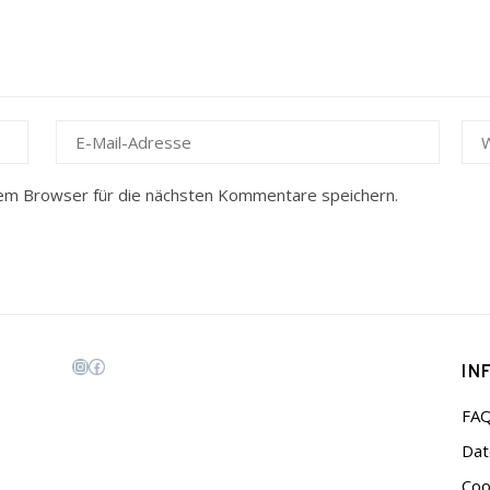
em Browser für die nächsten Kommentare speichern.
IN
Instagram
Facebook
FA
Dat
Coo