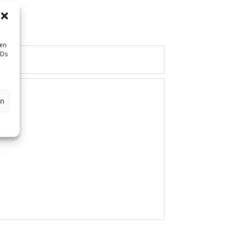
sen
IDs
en