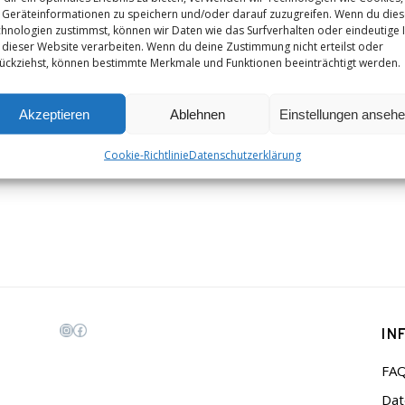
Geräteinformationen zu speichern und/oder darauf zuzugreifen. Wenn du die
hnologien zustimmst, können wir Daten wie das Surfverhalten oder eindeutige 
 dieser Website verarbeiten. Wenn du deine Zustimmung nicht erteilst oder
ückziehst, können bestimmte Merkmale und Funktionen beeinträchtigt werden.
Akzeptieren
Ablehnen
Einstellungen anseh
Cookie-Richtlinie
Datenschutzerklärung
IN
Instagram
Facebook
FA
Dat