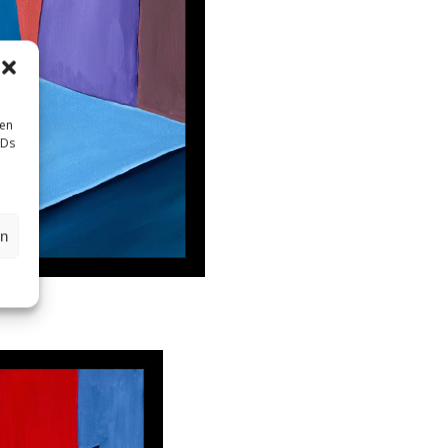
sen
IDs
en