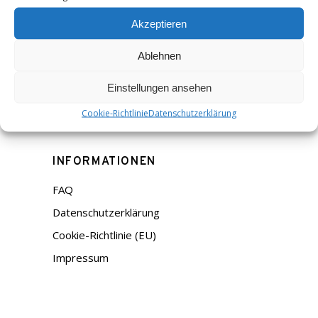
Akzeptieren
Ablehnen
© Christian Gerhardt 2026.
Einstellungen ansehen
Cookie-Richtlinie
Datenschutzerklärung
Instagram
Facebook
INFORMATIONEN
FAQ
Datenschutzerklärung
Cookie-Richtlinie (EU)
Impressum