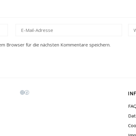
em Browser für die nächsten Kommentare speichern.
IN
Instagram
Facebook
FA
Dat
Coo
Im