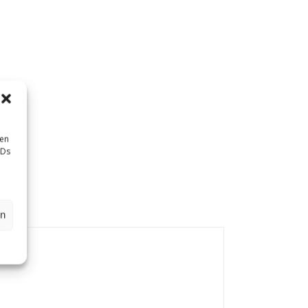
sen
IDs
en