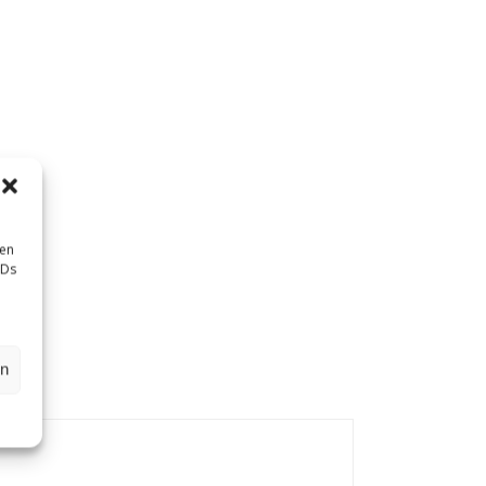
sen
IDs
en