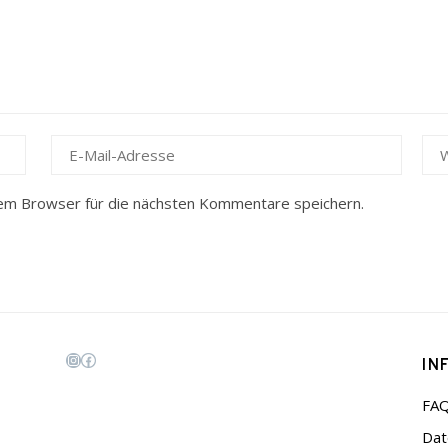
em Browser für die nächsten Kommentare speichern.
IN
Instagram
Facebook
FA
Dat