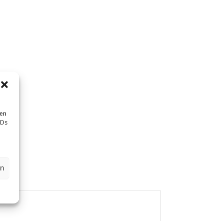
sen
IDs
en