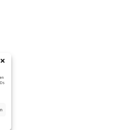
sen
IDs
en